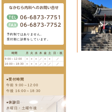
予約制ではありません。
受付順に診察をしています。
時間
月
火
水
木
金
土
日・祝
9:00～12:00
○
○
○
／
○
○
／
16:00～18:30
○
○
○
／
○
／
／
●受付時間
午前 9:00～12:00
午後 16:00～18:30
●休診日
木曜日・土曜午後