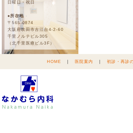
日曜日・祝日
●所在地
〒565-0874
大阪府吹田市古江台4-2-60
千里ノルテビル305
（北千里医療ビル3F）
HOME
｜
医院案内
｜
初診・再診