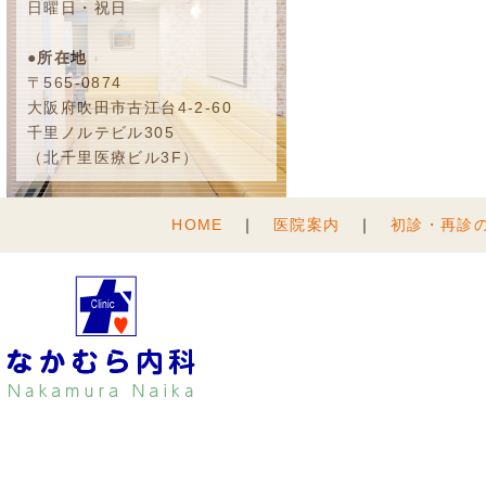
日曜日・祝日
●所在地
〒565-0874
大阪府吹田市古江台4-2-60
千里ノルテビル305
（北千里医療ビル3F）
HOME
｜
医院案内
｜
初診・再診