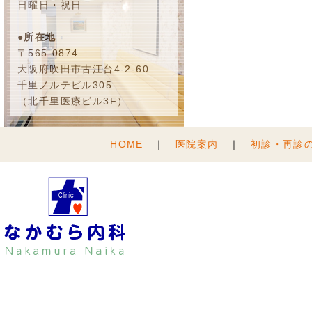
日曜日・祝日
●所在地
〒565-0874
大阪府吹田市古江台4-2-60
千里ノルテビル305
（北千里医療ビル3F）
HOME
｜
医院案内
｜
初診・再診