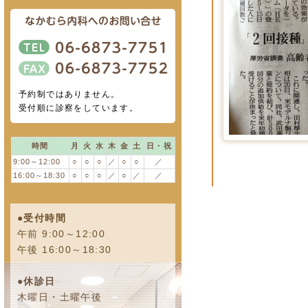
予約制ではありません。
受付順に診察をしています。
時間
月
火
水
木
金
土
日・祝
9:00～12:00
○
○
○
／
○
○
／
16:00～18:30
○
○
○
／
○
／
／
●受付時間
午前 9:00～12:00
午後 16:00～18:30
●休診日
木曜日・土曜午後