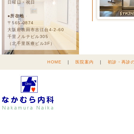
日曜日・祝日
●所在地
〒565-0874
大阪府吹田市古江台4-2-60
千里ノルテビル305
（北千里医療ビル3F）
HOME
｜
医院案内
｜
初診・再診