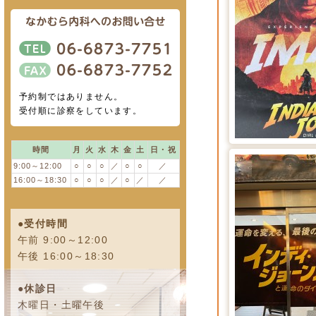
予約制ではありません。
受付順に診察をしています。
時間
月
火
水
木
金
土
日・祝
9:00～12:00
○
○
○
／
○
○
／
16:00～18:30
○
○
○
／
○
／
／
●受付時間
午前 9:00～12:00
午後 16:00～18:30
●休診日
木曜日・土曜午後