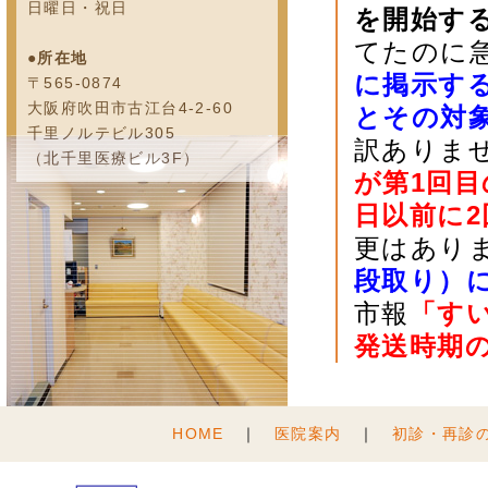
日曜日・祝日
を開始す
てたのに
●所在地
に掲示す
〒565-0874
大阪府吹田市古江台4-2-60
とその対
千里ノルテビル305
訳ありま
（北千里医療ビル3F）
が第1回目
日以前に
更はあり
段取り）
市報
「す
発送時期
HOME
｜
医院案内
｜
初診・再診