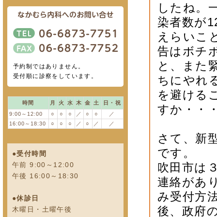
したね。
染者数が
えらいこ
告はボチ
と、また
予約制ではありません。
受付順に診察をしています。
ちにやれ
を避ける
時間
月
火
水
木
金
土
日・祝
すか・・
9:00～12:00
○
○
○
／
○
○
／
16:00～18:30
○
○
○
／
○
／
／
さて、新
です。
●受付時間
午前 9:00～12:00
吹田市は３
午後 16:00～18:30
連絡があ
み受付方
●休診日
後、政府
木曜日・土曜午後