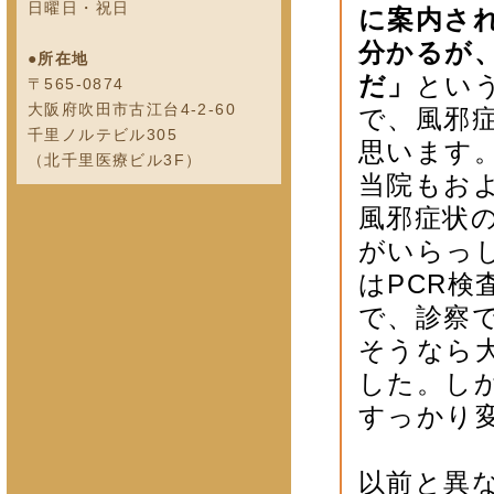
日曜日・祝日
に案内さ
分かるが
●所在地
だ」
とい
〒565-0874
大阪府吹田市古江台4-2-60
で、風邪
千里ノルテビル305
思います
（北千里医療ビル3F）
当院もお
風邪症状
がいらっ
はPCR
で、診察
そうなら
した。し
すっかり
以前と異