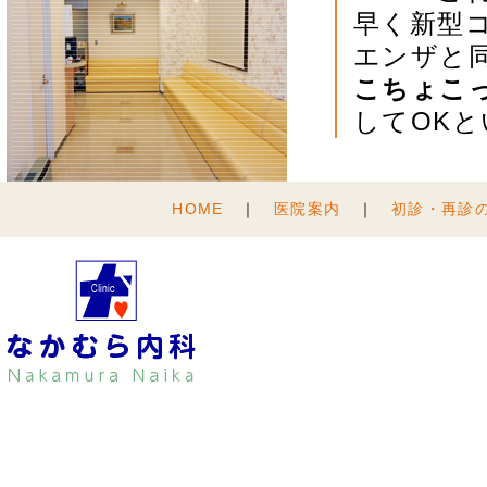
早く新型
エンザと
こちょこ
してOK
HOME
｜
医院案内
｜
初診・再診