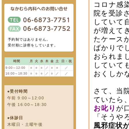
コロナ感
院を受診
していて
が増えて
たケース
予約制ではありません。
受付順に診察をしています。
ばかりで
おられま
時間
月
火
水
木
金
土
日・祝
していて
9:00～12:00
○
○
○
／
○
○
／
おくしか
16:00～18:30
○
○
○
／
○
／
／
さて、当
●受付時間
午前 9:00～12:00
ていたら
午後 16:00～18:30
お叱り
が
「そうや
●休診日
風邪症状
木曜日・土曜午後