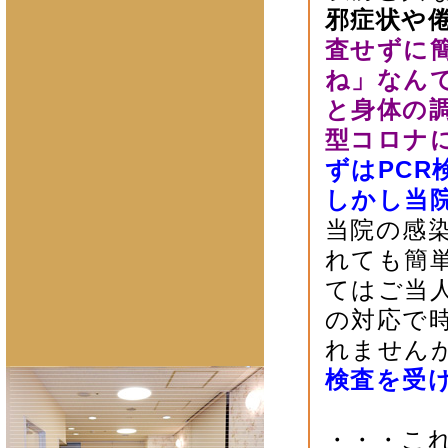
邪症状や
査せずに
ね」なん
と身体の
型コロナ
ずはPCR
しかし当
当院の感
れても簡
てはご当
の対応で
れません
検査を受
・・・こ